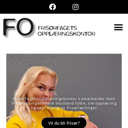
Frisørfagets Opplæringskontor samarbeider med
frisørsalonger i hele Vestland fylke, om opplæring
og oppfølging av frisørlærlinger
Vil du bli frisør?