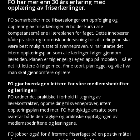
FO har mer enn 30 års erfaring med
opplæring av frisørlærlinger.
FO samarbeider med frisørsalonger om oppfølging og
opplæring av frisørlærlinger. Vi holder kurs i alle
kompetansemålene i læreplanen for faget. Dette innebærer
både praktisk og teoretisk undervisning for at lærlingene skal
være best mulig rustet til svenneprøven. Vi har utarbeidet
intern opplæringsplan som alle lærlinger følger gjennom
læretiden. Planen er tilgjengelig i egen app på mobilen – så er
det litt lettere å følge med, finne teori, planlegge, og vite hva
man skal gjennomføre og lære.
FO gjør hverdagen lettere for våre medlemsbedrifter
og lærlinger!
FO ordner det praktiske i forhold til tegning av
lærekontrakter, oppmelding til svenneprøver, intern
opplæringsplan med mer. FO har dyktige ansatte som
ivaretar både den faglige og praktiske oppfølgingen av
medlemsbedriftene og lærlingene.
FO jobber også for å fremme frisørfaget på en positiv måte i